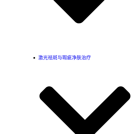
激光祛斑与瑕疵净肤治疗‌